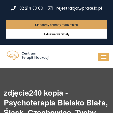
32 214 30 00
rejestracja@praxe.iq.pl
Standardy ochrony małoletnich
Aktualne warsztaty
zdjęcie240 kopia -
Psychoterapia Bielsko Biała,
Śląsk, Czechowice, Tychy