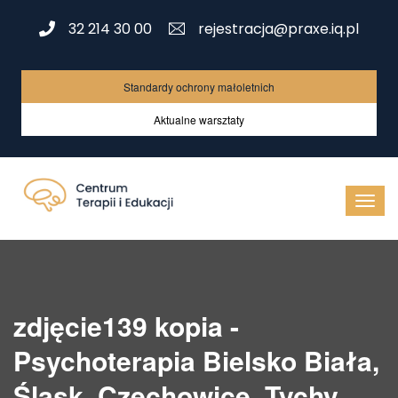
32 214 30 00
rejestracja@praxe.iq.pl
Standardy ochrony małoletnich
Aktualne warsztaty
zdjęcie139 kopia -
Psychoterapia Bielsko Biała,
Śląsk, Czechowice, Tychy