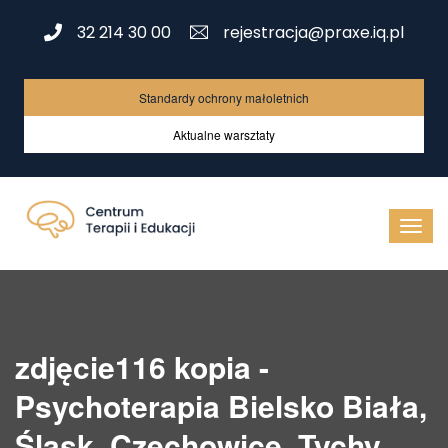
32 214 30 00
rejestracja@praxe.iq.pl
Standardy ochrony małoletnich
Aktualne warsztaty
zdjęcie116 kopia -
Psychoterapia Bielsko Biała,
Śląsk, Czechowice, Tychy