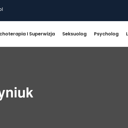
pl
choterapia I Superwizja
Seksuolog
Psycholog
yniuk