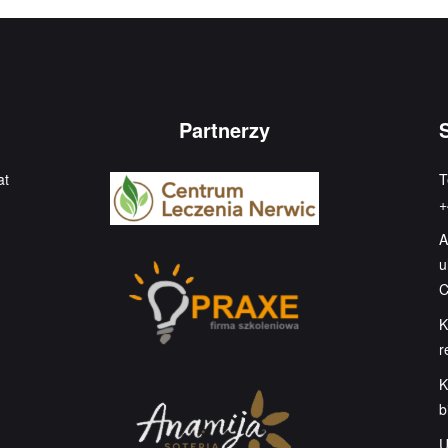
Partnerzy
at
T
+
A
u
C
K
r
K
b
U