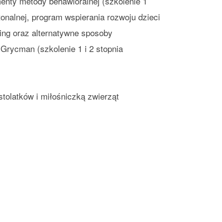
enty metody behawioralnej (szkolenie 1
onalnej, program wspierania rozwoju dzieci
ing oraz alternatywne sposoby
Grycman (szkolenie 1 i 2 stopnia
tolatków i miłośniczką zwierząt