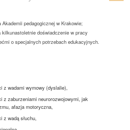
a Akademii pedagogicznej w Krakowie;
 kilkunastoletnie doświadczenie w pracy
ećmi o specjalnych potrzebach edukacyjnych.
eci z wadami wymowy (dyslalie),
eci z zaburzeniami neurorozwojowymi, jak
zmu, afazja motoryczna,
ci z wadą słuchu,
cjonalną,