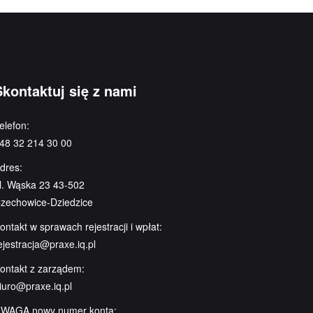
Skontaktuj się z nami
elefon:
48 32 214 30 00
dres:
l. Wąska 23 43-502
zechowice-Dziedzice
ontakt w sprawach rejestracji i wpłat:
ejestracja@praxe.iq.pl
ontakt z zarządem:
iuro@praxe.iq.pl
WAGA nowy numer konta: