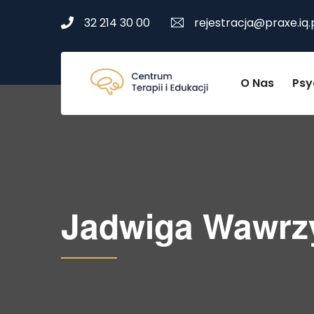
32 214 30 00
rejestracja@praxe.iq.
O Nas
Psy
Jadwiga Wawrz